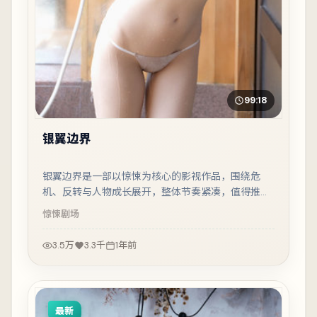
99:18
银翼边界
银翼边界是一部以惊悚为核心的影视作品，围绕危
机、反转与人物成长展开，整体节奏紧凑，值得推荐
观看。
惊悚
剧场
3.5万
3.3千
1年前
最新