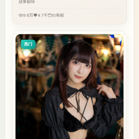
战争
剧场
9.8万
4.7千
10年前
热门