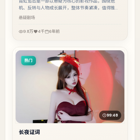
霓虹追击是一部以悬疑为核心的影视作品，围绕危
机、反转与人物成长展开，整体节奏紧凑，值得推荐
观看。
悬疑
剧场
9.8万
4千
6年前
热门
99:48
长夜证词