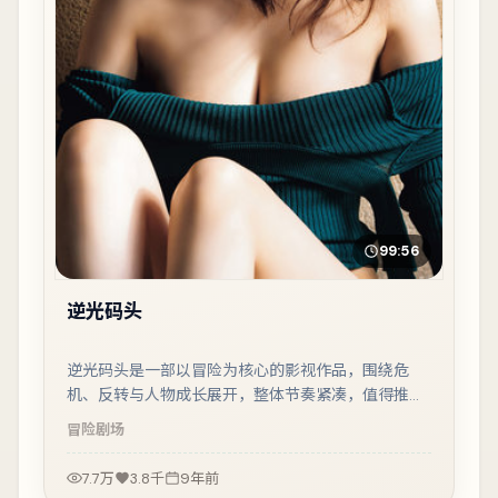
99:56
逆光码头
逆光码头是一部以冒险为核心的影视作品，围绕危
机、反转与人物成长展开，整体节奏紧凑，值得推荐
观看。
冒险
剧场
7.7万
3.8千
9年前