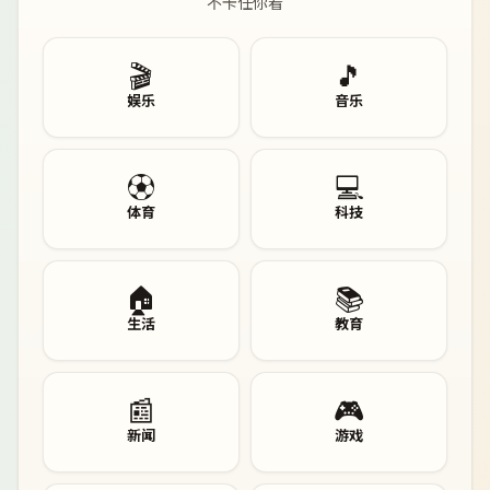
不卡任你看
🎬
🎵
娱乐
音乐
⚽
💻
体育
科技
🏠
📚
生活
教育
📰
🎮
新闻
游戏