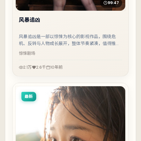
99:47
风暴追凶
风暴追凶是一部以惊悚为核心的影视作品，围绕危
机、反转与人物成长展开，整体节奏紧凑，值得推荐
观看。
惊悚
剧场
2.1万
2.6千
10年前
最新