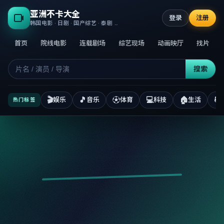
亚洲不卡大全
登录
注册
韩国电影 · 日剧 · 国产综艺 · 泰剧 · 高清正版不卡
首页
院线电影
连载剧场
综艺现场
动画映厅
找片
搜索
🎬
🎵
⚽
💻
🏠
📚
娱乐
音乐
体育
科技
生活
热门标签