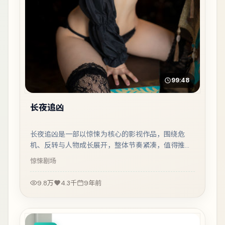
99:48
长夜追凶
长夜追凶是一部以惊悚为核心的影视作品，围绕危
机、反转与人物成长展开，整体节奏紧凑，值得推荐
观看。
惊悚
剧场
9.8万
4.3千
9年前