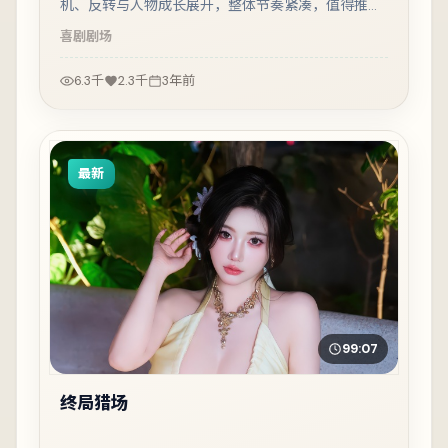
机、反转与人物成长展开，整体节奏紧凑，值得推荐
观看。
喜剧
剧场
6.3千
2.3千
3年前
最新
99:07
终局猎场