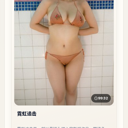
99:32
霓虹追击