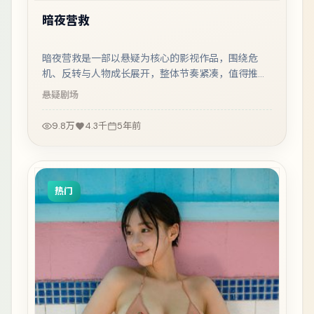
暗夜营救
暗夜营救是一部以悬疑为核心的影视作品，围绕危
机、反转与人物成长展开，整体节奏紧凑，值得推荐
观看。
悬疑
剧场
9.8万
4.3千
5年前
热门