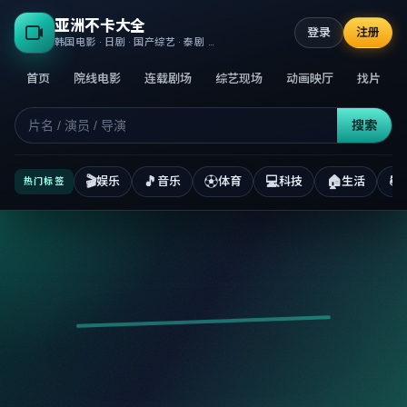
亚洲不卡大全
登录
注册
韩国电影 · 日剧 · 国产综艺 · 泰剧 · 高清正版不卡
首页
院线电影
连载剧场
综艺现场
动画映厅
找片
搜索
🎬
🎵
⚽
💻
🏠
📚
娱乐
音乐
体育
科技
生活
热门标签