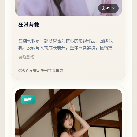
99:51
狂潮营救
狂潮营救是一部以冒险为核心的影视作品，围绕危
机、反转与人物成长展开，整体节奏紧凑，值得推荐
观看。
冒险
剧场
8.9万
4.5千
10年前
最新