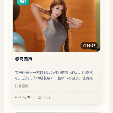
热门
99:27
零号回声
零号回声是一部以犯罪为核心的影视作品，围绕危
机、反转与人物成长展开，整体节奏紧凑，值得推荐
观看。
犯罪
剧场
9.8万
4.1千
8年前