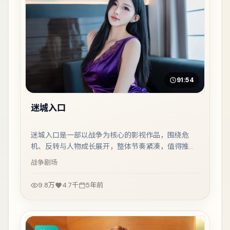
91:54
迷城入口
迷城入口是一部以战争为核心的影视作品，围绕危
机、反转与人物成长展开，整体节奏紧凑，值得推荐
观看。
战争
剧场
9.8万
4.7千
5年前