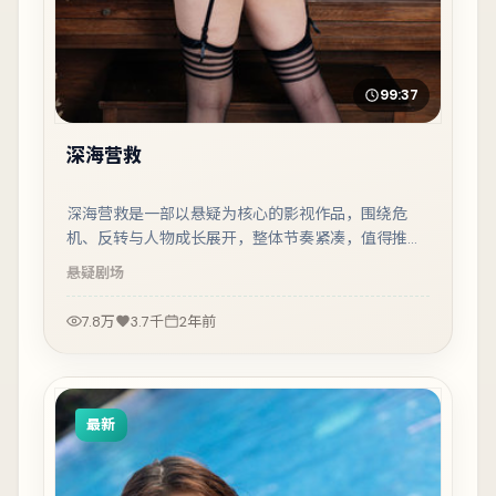
99:37
深海营救
深海营救是一部以悬疑为核心的影视作品，围绕危
机、反转与人物成长展开，整体节奏紧凑，值得推荐
观看。
悬疑
剧场
7.8万
3.7千
2年前
最新