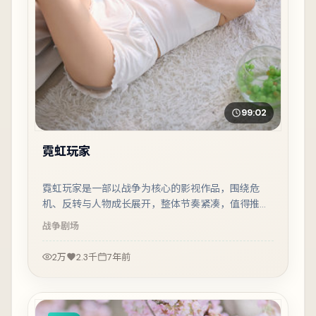
99:02
霓虹玩家
霓虹玩家是一部以战争为核心的影视作品，围绕危
机、反转与人物成长展开，整体节奏紧凑，值得推荐
观看。
战争
剧场
2万
2.3千
7年前