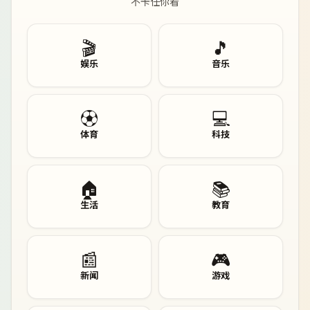
不卡任你看
🎬
🎵
娱乐
音乐
⚽
💻
体育
科技
🏠
📚
生活
教育
📰
🎮
新闻
游戏